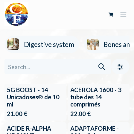
Skip to Content
Digestive system
Bones and 
5G BOOST - 14
ACEROLA 1600 - 3
Unicadoses® de 10
tube des 14
ml
comprimés
21.00
€
22.00
€
ACIDE R-ALPHA
ADAPTAFORME -