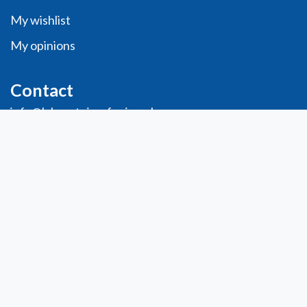
My wishlist
My opinions
Contact
info@laboratoiresfenioux.be
32 (0)2 375 79 70