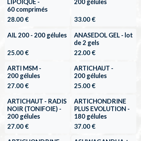
3+1 gratuit
LIPOIQUE -
200 gélules
60 comprimés
28.00
€
33.00
€
AIL 200 - 200 gélules
ANASEDOL GEL - lot
de 2 gels
25.00
€
22.00
€
Back in stock
ARTI MSM -
ARTICHAUT -
200 gélules
200 gélules
27.00
€
25.00
€
ARTICHAUT - RADIS
ARTICHONDRINE
NOIR (TONIFOIE) -
PLUS EVOLUTION -
200 gélules
180 gélules
27.00
€
37.00
€