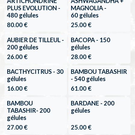
ARTICHONDRINE
ASHWAGANDHA +
PLUS EVOLUTION -
MAGNOLIA -
480 gélules
60 gélules
80.00
€
25.00
€
AUBIER DE TILLEUL -
BACOPA - 150
200 gélules
gélules
26.00
€
28.00
€
BACTHYCITRUS - 30
BAMBOU TABASHIR
gélules
- 540 gélules
16.00
€
61.00
€
Back in stock
BAMBOU
BARDANE - 200
TABASHIR- 200
gélules
gélules
27.00
€
25.00
€