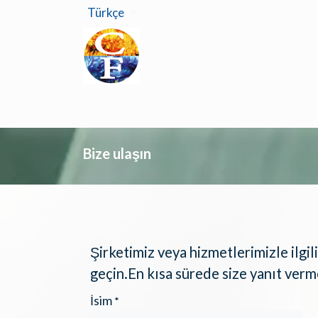
İçereği Atla
Türkçe
Ana Sa
Bize ulaşın
Şirketimiz veya hizmetlerimizle ilgili
geçin.En kısa sürede size yanıt verm
İsim
*