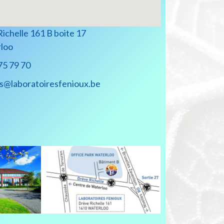
e Richelle 161 B boite 17
loo
75 79 70
@laboratoiresfenioux.be