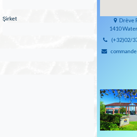
Şirket
Drèv
1410 Water
(+32)02/3
commandes