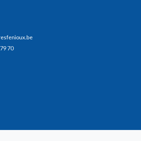
resfenioux.be
 79 70