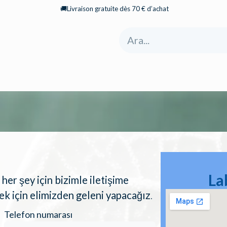
🚚Livraison gratuite dès 70 € d’achat
yfa
Mağaza
Hakkımızda
Kategoriler
La
 her şey için bizimle iletişime
ek için elimizden geleni yapacağız
.
Telefon numarası