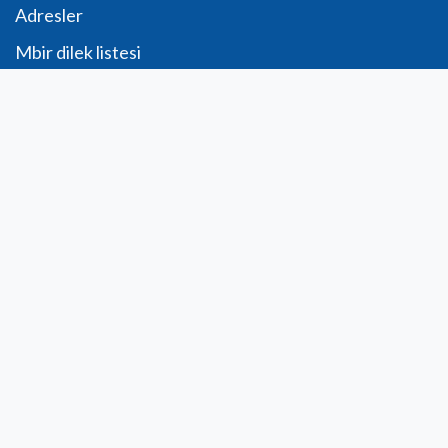
Adresler
Mbir dilek listesi
Görüşlerim
İletişim
info@laboratoiresfenioux.be
32 (0)2 375 79 70
Telif hakkı © Şirket adı