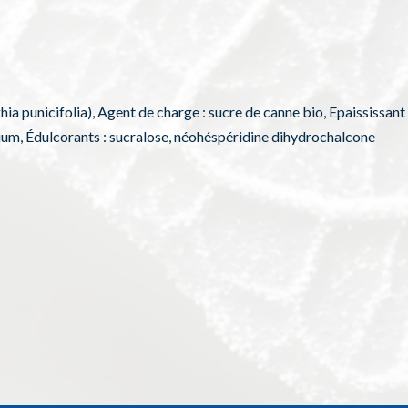
hia punicifolia), Agent de charge : sucre de canne bio, Epaississan
um, Édulcorants : sucralose, néohéspéridine dihydrochalcone