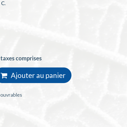
 C.
 taxes comprises
Ajouter au
panie
r
s ouvrables