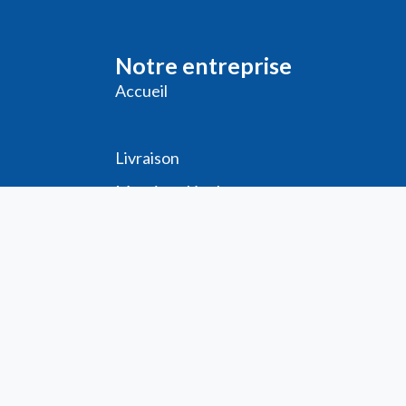
Notre entreprise
Accueil
Livraison
Me
ntions légales
Conditions générales de vente
Demande de
Compte PRO
Paiement sécurisé
Bon de commande
Télécharger