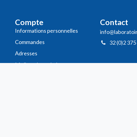
Compte
Contact
Informations personnelles
info@laboratoi
Commande​s
32 (0)2 375
Adresses
Ma liste de souhaits
Mes avis