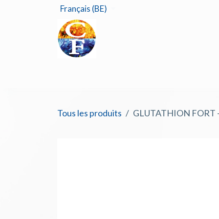
Se rendre au contenu
Français (BE)
Accu
Tous les produits
GLUTATHION FORT - 