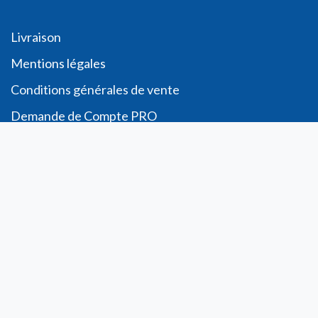
Livraison
Me
ntions légales
Conditions générales de vente
Demande de
Compte PRO
Paiement sécurisé
Bon de commande
Télécharger
Compte
Informations personnelles
Commande​s
Adresses
Ma liste de souhaits