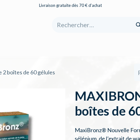
Livraison gratuite dès 70 € d’achat
eil
Boutique
À propos
Catégories
 boîtes de 60 gélules
MAXIBRONZ
boîtes de 6
MaxiBronz® Nouvelle Formu
sélénium, de l’extrait de wa