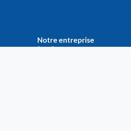
Notre entreprise
Accueil
Livraison
Me
ntions légales
Conditions générales de vente
Demande de
Compte PRO
Paiement sécurisé
Bon de commande
Télécharger