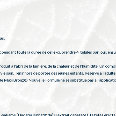
as.
pendant toute la durée de celle-ci, prendre 4 gélules par jour, ensui
duit à l'abri de la lumière, de la chaleur et de l'humidité. Un comp
vie sain. Tenir hors de portée des jeunes enfants. Réservé à l'adult
n de MaxiBronz® Nouvelle Formule ne se substitue pas à l'application
e wakamé (Undaria pinnatifida),Hextrait detagète ( Tagetes erecta