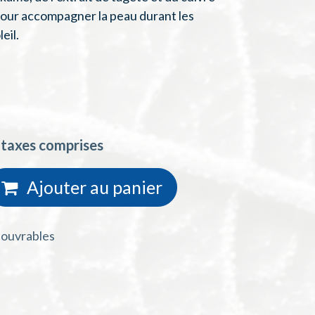
our accompagner la peau durant les
leil.
 taxes comprises
Ajouter au
panie
r
s ouvrables