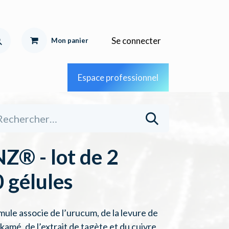
Se connecter
Mon pa
nier
Espace professionnel
® - lot de 2
0 gélules
le associe de l’urucum, de la levure de
kamé, de l’extrait de tagète et du cuivre