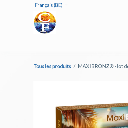
Se rendre au contenu
Français (BE)
Accu
Tous les produits
MAXIBRONZ® - lot de 2