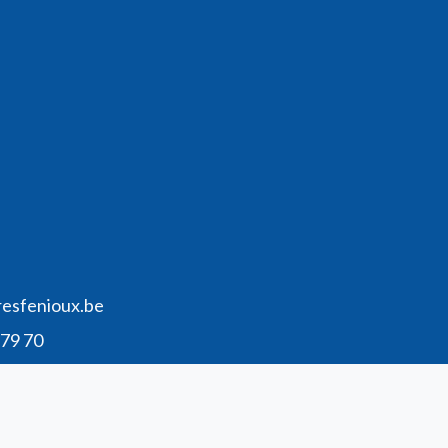
resfenioux.be
 79 70