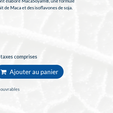
 ont élaboré MacaSoyam®, une formule
ait de Maca et des isoflavones de soja.
 taxes comprises
Ajouter au
panie
r
s ouvrables