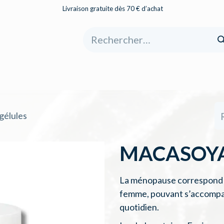
Livraison gratuite dès 70 € d’achat
eil
Boutique
À propos
Catégories
élules
MACASOYAM
La ménopause correspond à 
femme, pouvant s’accompa
quotidien.