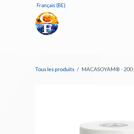
Se rendre au contenu
Français (BE)
Accu
Tous les produits
MACASOYAM® - 200 g