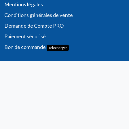
Me
ntions légales
Conditions générales de vente
Demande de
Compte PRO
Paiement sécurisé
Bon de commande
Télécharger
Compte
Informations personnelles
Commande​s
Adresses
Ma liste de souhaits
Mes avis