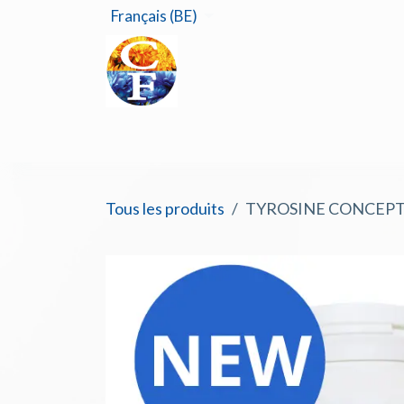
Se rendre au contenu
Français (BE)
Accu
Tous les produits
TYROSINE CONCEPT -