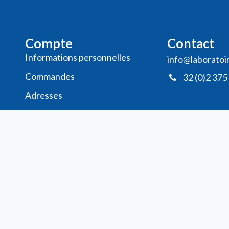
Compte
Contact
Informations personnelles
info@laboratoi
Commande​s
32 (0)2 375
Adresses
Ma liste de souhaits
Mes avis