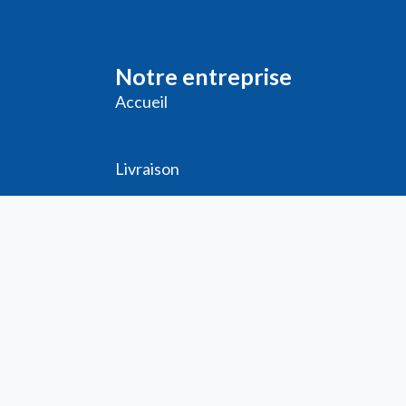
Notre entreprise
Accueil
Livraison
Me
ntions légales
Conditions générales de vente
Demande de
Compte PRO
Paiement sécurisé
Bon de commande
Télécharger