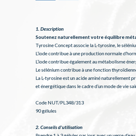
1. Description
Soutenez naturellement votre équilibre mét
Tyrosine Concept associe la L-tyrosine, le sélén
L’iode contribue à une production normale d’hor
L’iode contribue également au métabolisme éner
Le sélénium contribue à une fonction thyroïdienne 
La L-tyrosine est un acide aminé naturellement pr
et énergétique dans le cadre d’un mode de vie sai
Code NUT/PL348/313
90 gélules
2. Conseils d'utilisation
Prendre 1 à 3 gélules par jour avec un verre d’eau