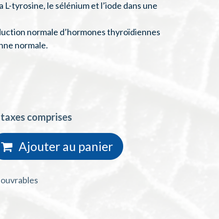
 L-tyrosine, le sélénium et l’iode dans une
oduction normale d’hormones thyroïdiennes
enne normale.
 taxes comprises
Ajouter au
panie
r
s ouvrables