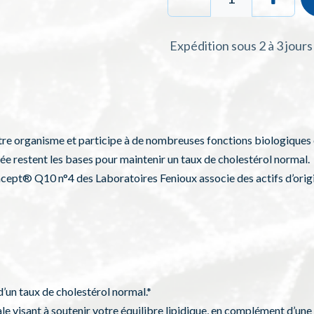
Expédition sous 2 à 3 jour
tre organisme et participe à de nombreuses fonctions biologiques e
ée restent les bases pour maintenir un taux de cholestérol normal.
cept® Q10 n°4 des Laboratoires Fenioux associe des actifs d’origi
’un taux de cholestérol normal.*
e visant à soutenir votre équilibre lipidique, en complément d’une