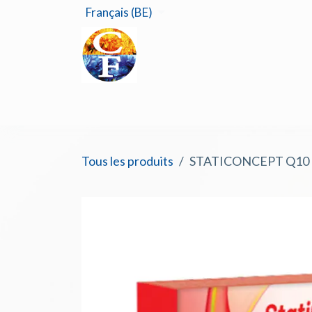
Se rendre au contenu
Français (BE)
Accu
Tous les produits
STATICONCEPT Q10 N°