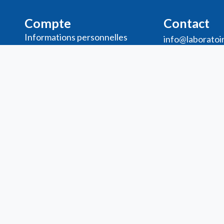
Compte
Contact
Informations personnelles
info@laboratoi
Commande​s
32 (0)2 375
Adresses
Ma liste de souhaits
Mes avis