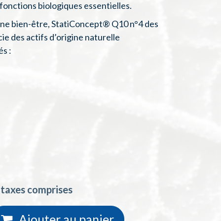
fonctions biologiques essentielles.
ine bien-être, StatiConcept® Q10 n°4 des
e des actifs d’origine naturelle
s :
 taxes comprises
Ajouter au
panie
r