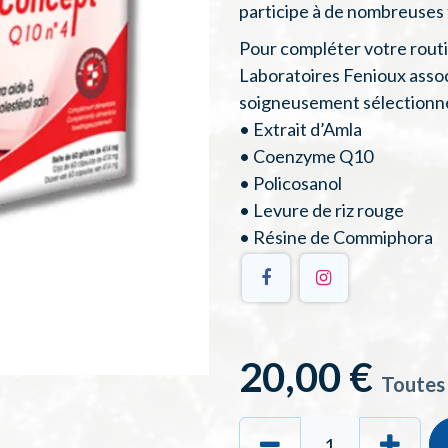
participe à de nombreuses 
Pour compléter votre rout
Laboratoires Fenioux associ
soigneusement sélectionné
• Extrait d’Amla
• Coenzyme Q10
• Policosanol
• Levure de riz rouge
• Résine de Commiphora
20,00
€
Toutes