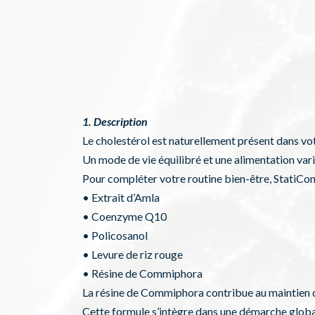
1. Description
Le cholestérol est naturellement présent dans vo
Un mode de vie équilibré et une alimentation vari
Pour compléter votre routine bien-être, StatiCon
• Extrait d’Amla
• Coenzyme Q10
• Policosanol
• Levure de riz rouge
• Résine de Commiphora
La résine de Commiphora contribue au maintien d
Cette formule s’intègre dans une démarche global