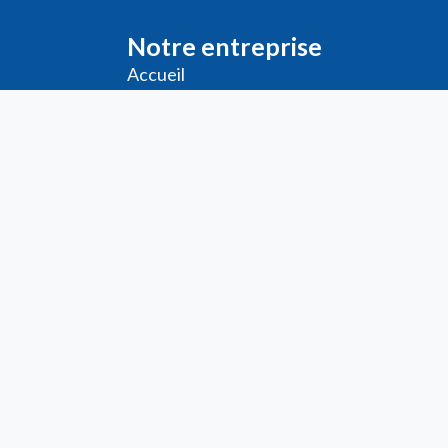
Notre entreprise
Accueil
Livraison
Me
ntions légales
Conditions générales de vente
Demande de
Compte PRO
Paiement sécurisé
Bon de commande
Télécharger