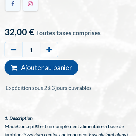
32,00
€
Toutes taxes comprises
Ajouter au
panie
r
Expédition sous 2 à 3 jours ouvrables
1. Description
MadéConcept® est un complément alimentaire à base de
jamblon (
Syzygium cumini
, anciennement
Eugenia jambolana
),