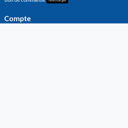
Télécharger
Compte
Informations personnelles
Commande​s
Adresses
Ma liste de souhaits
Mes avis
Contact
info@laboratoiresfenioux.be
32 (0)2 375 79 70