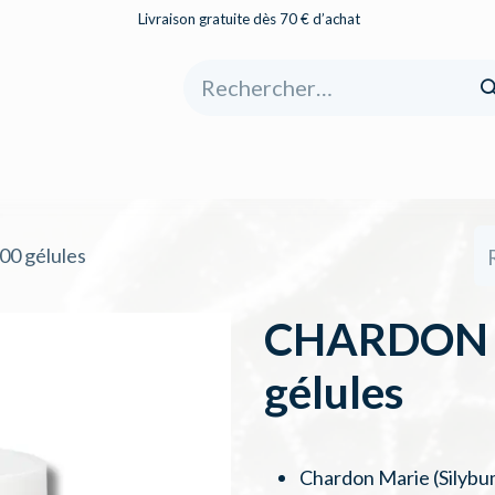
Livraison gratuite dès 70 € d’achat
eil
Boutique
À propos
Catégories
0 gélules
CHARDON M
gélules
Chardon Marie (Silyb