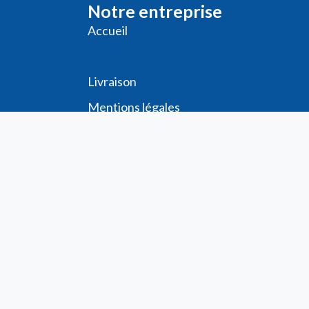
Notre entreprise
Accueil
Livraison
Me
ntions légales
Conditions générales de vente
Demande de
Compte PRO
Paiement sécurisé
Bon de commande
Télécharger