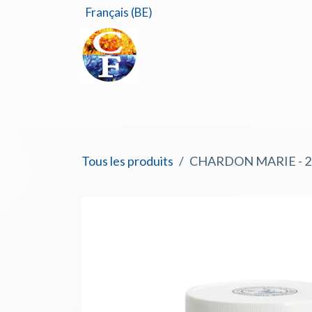
Se rendre au contenu
Français (BE)
Accu
Tous les produits
CHARDON MARIE - 20