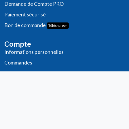
Demande de
Compte PRO
Paiement sécurisé
Bon de commande
Télécharger
Compte
Informations personnelles
Commande​s
Adresses
Ma liste de souhaits
Mes avis
Contact
info@laboratoiresfenioux.be