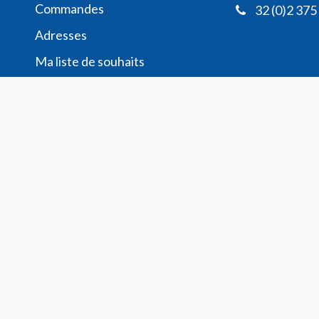
Commande​s
32 (0)2 375
Adresses
Ma liste de souhaits
Mes avis