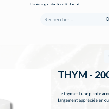
Livraison gratuite dès 70 € d’achat
eil
Boutique
À propos
Catégories
THYM - 200
Le thym est une plante ar
largement appréciée en cui