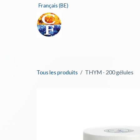
Se rendre au contenu
Français (BE)
Accu
Tous les produits
THYM - 200 gélules