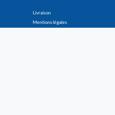
Livraison
Me
ntions légales
Conditions générales de vente
Demande de
Compte PRO
Paiement sécurisé
Bon de commande
Télécharger