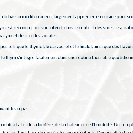
du bassin méditerranéen, largement appréciée en cuisine pour son
hym est reconnu pour son intérêt dans le confort des voies respirato
harynx et des cordes vocales.
 tels que le thymol, le carvacrol et le linalol, ainsi que des flavon
le thym s’intègre facilement dans une routine bien-être quotidie
avant les repas.
duit à l'abri de la lumière, de la chaleur et de l'humidité. Un comp
 vie sain. Tenir hors de portée des jeunes enfants. Déconseillé chez