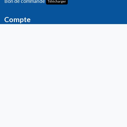
Bon de commande
Télécharger
Compte
Informations personnelles
Commande​s
Adresses
Ma liste de souhaits
Mes avis
Contact
info@laboratoiresfenioux.be
32 (0)2 375 79 70