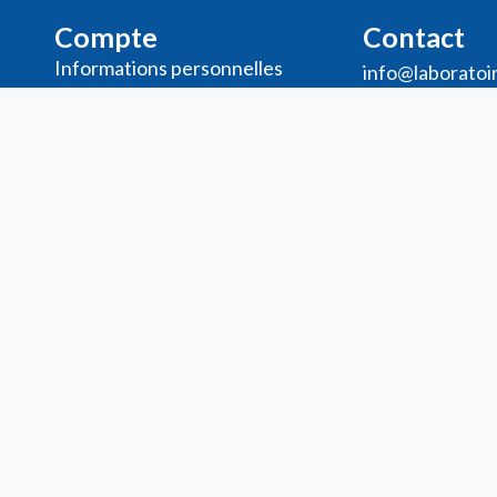
Compte
Contact
Informations personnelles
info@laboratoi
Commande​s
32 (0)2 375
Adresses
Ma liste de souhaits
Mes avis