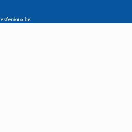
resfenioux.be
 79 70