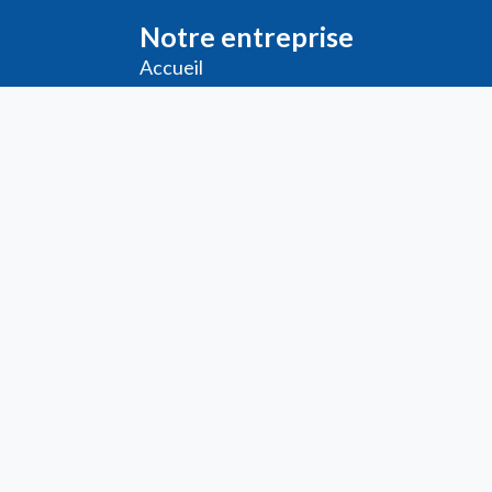
Notre entreprise
Accueil
Livraison
Me
ntions légales
Conditions générales de vente
Demande de
Compte PRO
Paiement sécurisé
Bon de commande
Télécharger