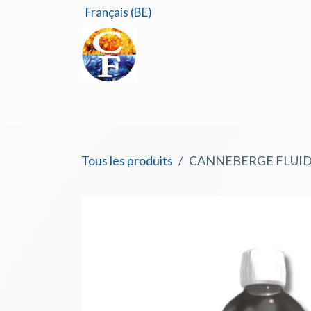
Se rendre au contenu
Français (BE)
Accu
Tous les produits
CANNEBERGE FLUIDE 