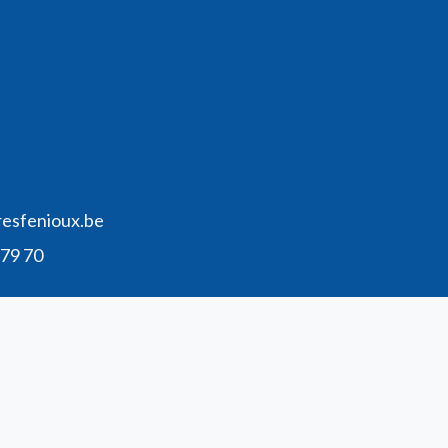
resfenioux.be
 79 70