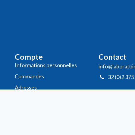
Compte
Contact
Informations personnelles
info@laboratoi
Commande​s
32 (0)2 375
Adresses
Ma liste de souhaits
Mes avis