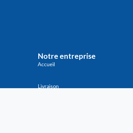
Notre entreprise
Accueil
Livraison
Me
ntions légales
Conditions générales de vente
Demande de
Compte PRO
Paiement sécurisé