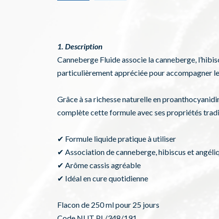
1. Description
Canneberge Fluide associe la canneberge, l’hibisc
particulièrement appréciée pour accompagner le c
Grâce à sa richesse naturelle en proanthocyanidine
complète cette formule avec ses propriétés tradit
✔ Formule liquide pratique à utiliser
✔ Association de canneberge, hibiscus et angéli
✔ Arôme cassis agréable
✔ Idéal en cure quotidienne
Flacon de 250 ml pour 25 jours
Code NUT PL/348/191