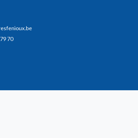
resfenioux.be
 79 70