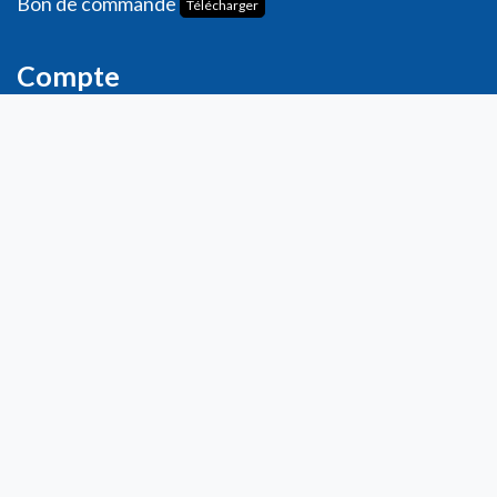
Bon de commande
Télécharger
Compte
Informations personnelles
Commande​s
Adresses
Ma liste de souhaits
Mes avis
Contact
info@laboratoiresfenioux.be
32 (0)2 375 79 70