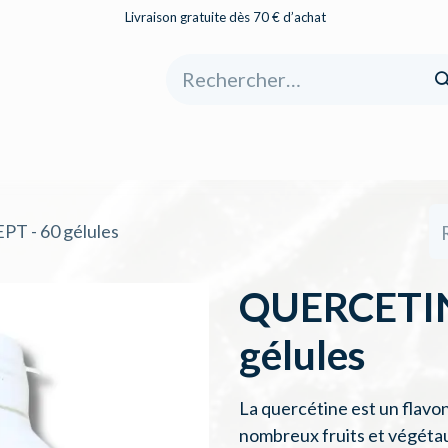
Livraison gratuite dès 70 € d’achat
eil
Boutique
À propos
Catégories
 - 60 gélules
QUERCETIN
gélules
La quercétine est un flavo
nombreux fruits et végétau