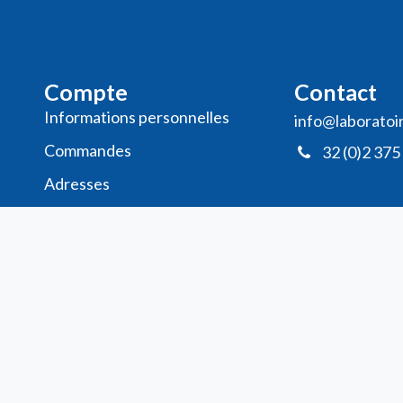
Compte
Contact
Informations personnelles
info@laboratoi
Commande​s
32 (0)2 375
Adresses
Ma liste de souhaits
Mes avis