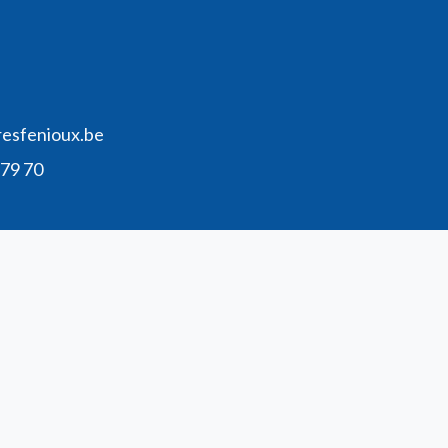
resfenioux.be
 79 70