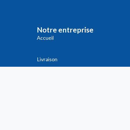
Notre entreprise
Accueil
Livraison
Me
ntions légales
Conditions générales de vente
Demande de
Compte PRO
Paiement sécurisé
Bon de commande
Télécharger