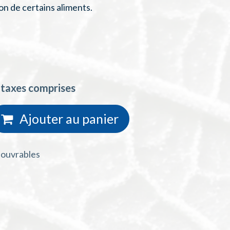
on de certains aliments.
 taxes comprises
Ajouter au
panie
r
s ouvrables