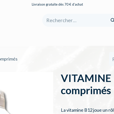
Livraison gratuite dès 70 € d’achat
eil
Boutique
À propos
Catégories
omprimés
VITAMINE B
comprimés
La vitamine B12 joue un rô