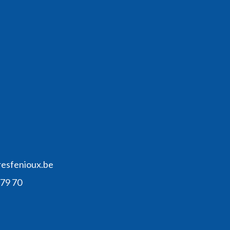
resfenioux.be
 79 70