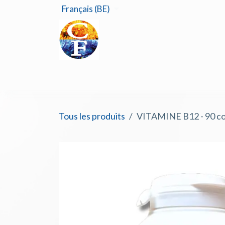
Se rendre au contenu
Français (BE)
Accu
Tous les produits
VITAMINE B12 - 90 c