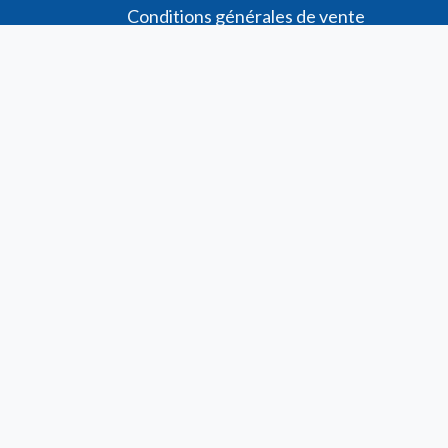
Conditions générales de vente
Demande de
Compte PRO
Paiement sécurisé
Bon de commande
Télécharger