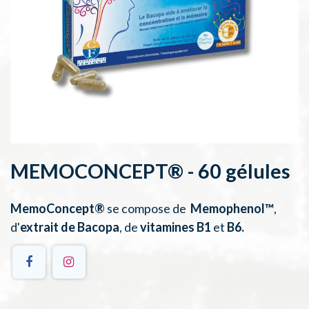
MEMOCONCEPT® - 60 gélules
MemoConcept®
​
se compose de
Memophenol™
,
d'
extrait de
Bacopa
, de
vitamines B1
et
B6.