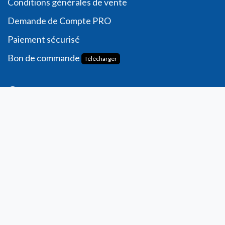
Conditions générales de vente
Demande de
Compte PRO
Paiement sécurisé
Bon de commande
Télécharger
Compte
Informations personnelles
Commande​s
Adresses
Ma liste de souhaits
Mes avis
Contact