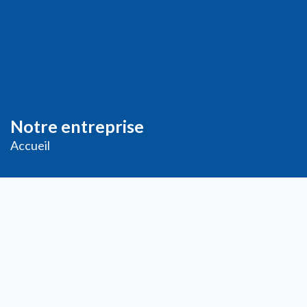
Notre entreprise
Accueil
Livraison
Me
ntions légales
Conditions générales de vente
Demande de
Compte PRO
Paiement sécurisé