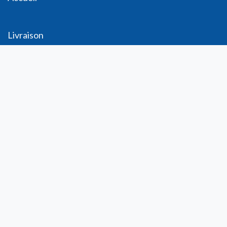
Livraison
Me
ntions légales
Conditions générales de vente
Demande de
Compte PRO
Paiement sécurisé
Bon de commande
Télécharger
Compte
Informations personnelles
Commande​s
Adresses