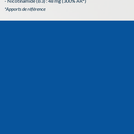
- Nicotinamide (B3) : 48 mg (300% AR*)
*Apports de référence