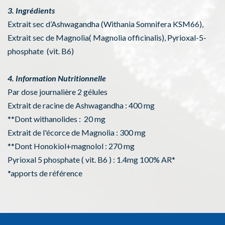
3. Ingrédients
Extrait sec d’Ashwagandha (Withania Somnifera KSM66),
Extrait sec de Magnolia( Magnolia officinalis), Pyrioxal-5-
phosphate (vit. B6)
4. Information Nutritionnelle
Par dose journalière 2 gélules
Extrait de racine de Ashwagandha : 400 mg
**Dont withanolides : 20 mg
Extrait de l'écorce de Magnolia : 300 mg
**Dont Honokiol+magnolol : 270 mg
Pyrioxal 5 phosphate ( vit. B6 ) : 1.4mg 100% AR*
*apports de référence