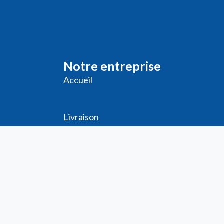
Notre entreprise
Accueil
Livraison
Me
ntions légales
Conditions générales de vente
Demande de
Compte PRO
Paiement sécurisé
Bon de commande
Télécharger