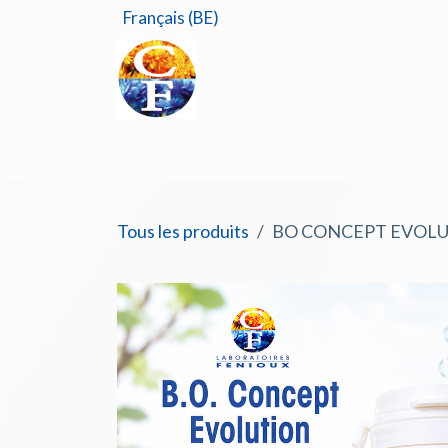
Se rendre au contenu
Français (BE)
Accu
Tous les produits
BO CONCEPT EVOLUTI