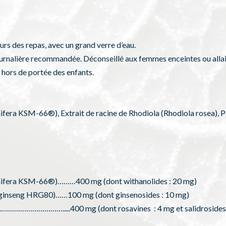
ours des repas, avec un grand verre d’eau.
urnalière recommandée. Déconseillé aux femmes enceintes ou allai
hors de portée des enfants.
fera KSM-66®), Extrait de racine de Rhodiola (Rhodiola rosea), 
mnifera KSM-66®)………400 mg (dont withanolides : 20 mg)
d ginseng HRG80)……100 mg (dont ginsenosides : 10 mg)
……………………………….....400 mg (dont rosavines : 4 mg et salidrosides