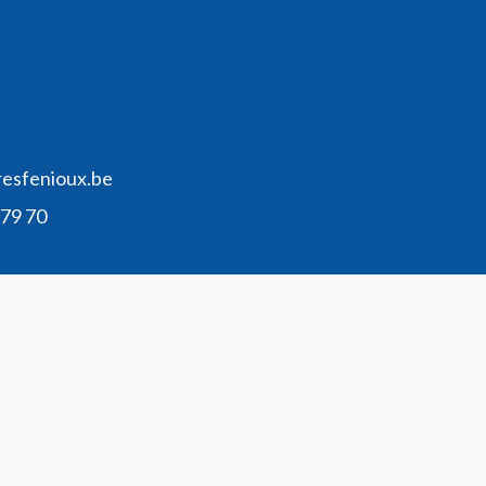
resfenioux.be
 79 70