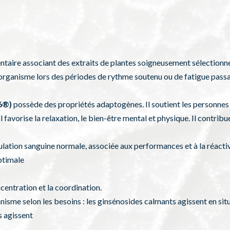
aire associant des extraits de plantes soigneusement sélectionnés
’organisme lors des périodes de rythme soutenu ou de fatigue pass
66®)
possède des propriétés adaptogènes. Il soutient les personnes
Il favorise la relaxation, le bien-être mental et physique. Il contrib
ulation sanguine normale, associée aux performances et à la réactiv
optimale
centration et la coordination.
ganisme selon les besoins : les ginsénosides calmants agissent en si
s agissent