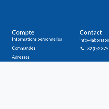
Compte
Contact
Informations personnelles
info@laboratoi
Commande​s
32 (0)2 375
Adresses
Ma liste de souhaits
Mes avis