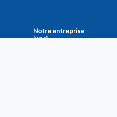
Notre entreprise
Accueil
Livraison
Me
ntions légales
Conditions générales de vente
Demande de
Compte PRO
Paiement sécurisé
Bon de commande
Télécharger