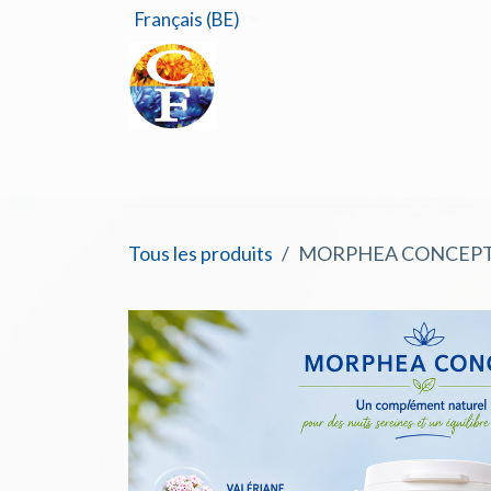
Se rendre au contenu
Français (BE)
Accu
Tous les produits
MORPHEA CONCEPT - 