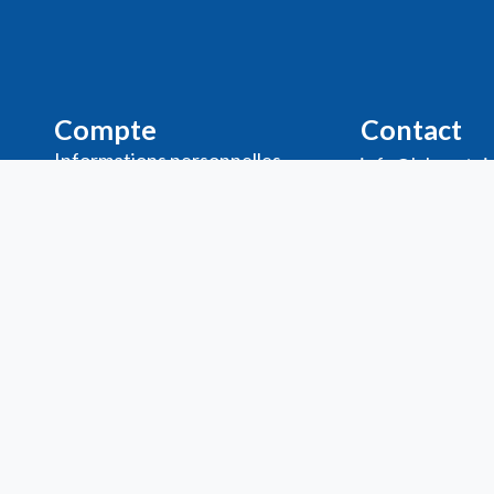
Compte
Contact
Informations personnelles
info@laboratoi
Commande​s
32 (0)2 375
Adresses
Ma liste de souhaits
Mes avis