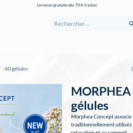
Livraison gratuite dès 70 € d’achat
eil
Boutique
À propos
Catégories
60 gélules
MORPHEA 
gélules
Morphea Concept associe de
traditionnellement utilisés
relaxation et au sommeil.