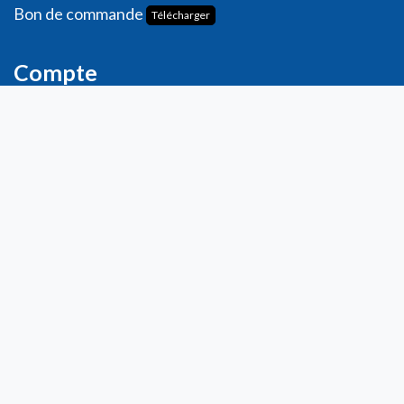
Bon de commande
Télécharger
Compte
Informations personnelles
Commande​s
Adresses
Ma liste de souhaits
Mes avis
Contact
info@laboratoiresfenioux.be
32 (0)2 375 79 70