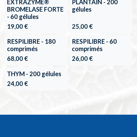
EXTRAZYME®
PLANTAIN - 200
BROMELASE FORTE
gélules
- 60 gélules
19,00
€
25,00
€
En rupture de stock
RESPILIBRE - 180
RESPILIBRE - 60
comprimés
comprimés
68,00
€
26,00
€
THYM - 200 gélules
24,00
€