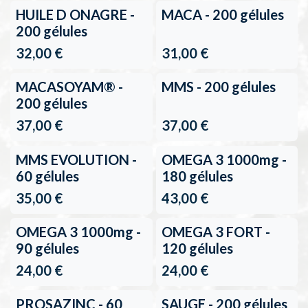
Retour en stock
HUILE D ONAGRE -
MACA - 200 gélules
200 gélules
32,00
€
31,00
€
MACASOYAM® -
MMS - 200 gélules
200 gélules
37,00
€
37,00
€
En rupture de stock
Retour en stock
MMS EVOLUTION -
OMEGA 3 1000mg -
60 gélules
180 gélules
35,00
€
43,00
€
Retour en stock
OMEGA 3 1000mg -
OMEGA 3 FORT -
90 gélules
120 gélules
24,00
€
24,00
€
PROSAZINC - 60
SAUGE - 200 gélules