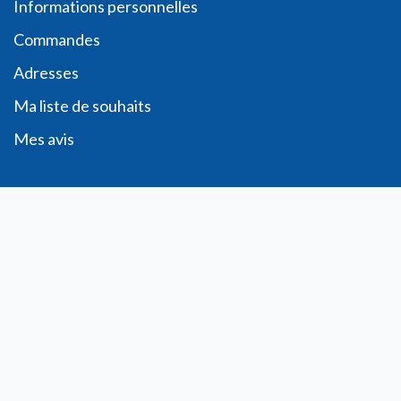
Informations personnelles
Commande​s
Adresses
Ma liste de souhaits
Mes avis
Contact
info@laboratoiresfenioux.be
32 (0)2 375 79 70