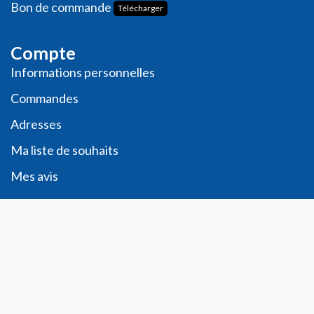
Bon de commande
Télécharger
Compte
Informations personnelles
Commande​s
Adresses
Ma liste de souhaits
Mes avis
Contact
info@laboratoiresfenioux.be
32 (0)2 375 79 70