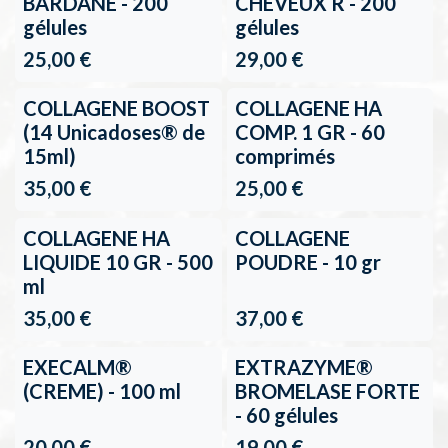
Retour en stock
BARDANE - 200
CHEVEUX R - 200
gélules
gélules
25,00
€
29,00
€
3+1 gratuit
COLLAGENE BOOST
COLLAGENE HA
(14 Unicadoses® de
COMP. 1 GR - 60
15ml)
comprimés
35,00
€
25,00
€
3+1 gratuit
COLLAGENE HA
COLLAGENE
LIQUIDE 10 GR - 500
POUDRE - 10 gr
ml
35,00
€
37,00
€
EXECALM®
EXTRAZYME®
(CREME) - 100 ml
BROMELASE FORTE
- 60 gélules
20,00
€
19,00
€