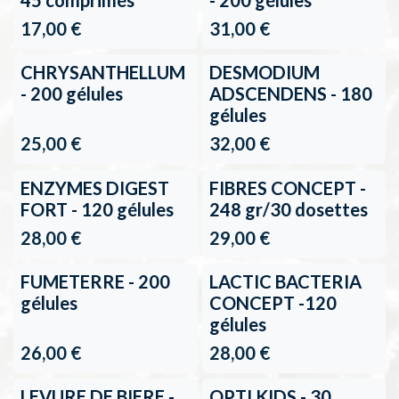
45 comprimés
- 200 gélules
17,00
€
31,00
€
En rupture de stock
CHRYSANTHELLUM
DESMODIUM
- 200 gélules
ADSCENDENS - 180
gélules
25,00
€
32,00
€
ENZYMES DIGEST
FIBRES CONCEPT -
FORT - 120 gélules
248 gr/30 dosettes
28,00
€
29,00
€
FUMETERRE - 200
LACTIC BACTERIA
gélules
CONCEPT -120
gélules
26,00
€
28,00
€
LEVURE DE BIERE -
OPTI KIDS - 30