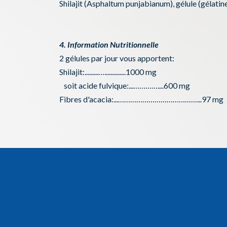
Shilajit (Asphaltum punjabianum), gélule (gélatin
4. Information Nutritionnelle
2 gélules par jour vous apportent:
Shilajit:.........…..............1000 mg
soit acide fulvique:...…………....600 mg
Fibres d'acacia:...…………………………………...97 mg