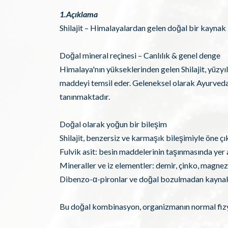
1.Açıklama
Shilajit – Himalayalardan gelen doğal bir kaynak
Doğal mineral reçinesi – Canlılık & genel denge
Himalaya'nın yükseklerinden gelen Shilajit, yüzyı
maddeyi temsil eder. Geleneksel olarak Ayurveda t
tanınmaktadır.
Doğal olarak yoğun bir bileşim
Shilajit, benzersiz ve karmaşık bileşimiyle öne çık
Fulvik asit: besin maddelerinin taşınmasında yer
Mineraller ve iz elementler: demir, çinko, mag
Dibenzo-α-pironlar ve doğal bozulmadan kaynakla
Bu doğal kombinasyon, organizmanın normal fizy