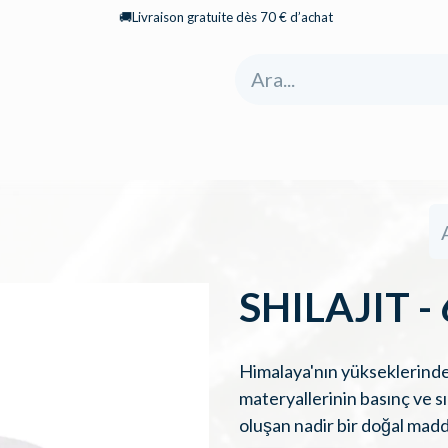
🚚Livraison gratuite dès 70 € d’achat
yfa
Mağaza
Hakkımızda
Kategoriler
SHILAJIT - 
Himalaya'nın yükseklerinden
materyallerinin basınç ve s
oluşan nadir bir doğal madd