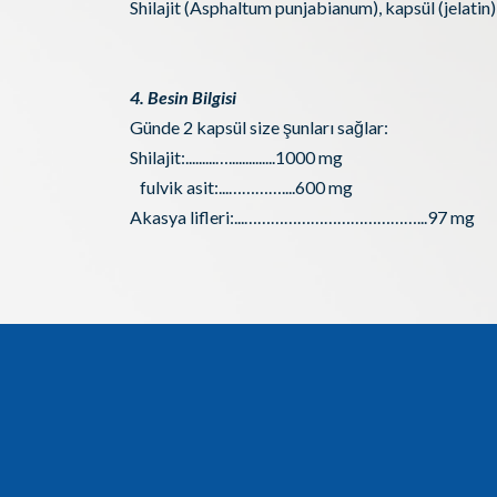
Shilajit (Asphaltum punjabianum), kapsül (jelatin
4. Besin Bilgisi
Günde 2 kapsül size şunları sağlar:
Shilajit:.........…..............1000 mg
fulvik asit:...…………....600 mg
Akasya lifleri:...…………………………………...97 mg