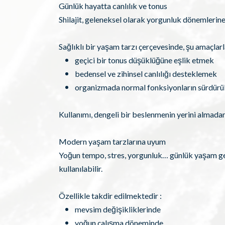
Günlük hayatta canlılık ve tonus
Shilajit, geleneksel olarak yorgunluk dönemlerine 
Sağlıklı bir yaşam tarzı çerçevesinde, şu amaçlarl
geçici bir tonus düşüklüğüne eşlik etmek
bedensel ve zihinsel canlılığı desteklemek
organizmada normal fonksiyonların sürdür
Kullanımı, dengeli bir beslenmenin yerini almadan
Modern yaşam tarzlarına uyum
Yoğun tempo, stres, yorgunluk… günlük yaşam genel
kullanılabilir.
Özellikle takdir edilmektedir :
mevsim değişikliklerinde
yoğun çalışma döneminde