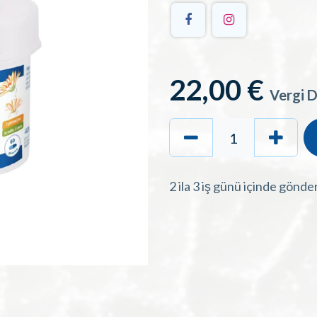
22,00
€
Vergi D
2 ila 3 iş günü içinde gönde